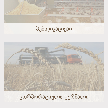
ᲞᲣᲑᲚᲘᲙᲐᲪᲘᲔᲑᲘ
ᲙᲝᲠᲞᲝᲠᲐᲢᲘᲣᲚᲘ ᲟᲣᲠᲜᲐᲚᲘ