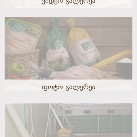
ᲕᲘᲓᲔᲝ ᲒᲐᲚᲔᲠᲔᲐ
ᲤᲝᲢᲝ ᲒᲐᲚᲔᲠᲔᲐ